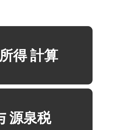
所得 計算
与 源泉税