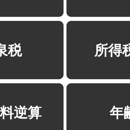
泉税
所得
料逆算
年