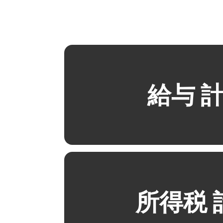
給与 
所得税 