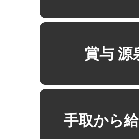
賞与 源
手取から給