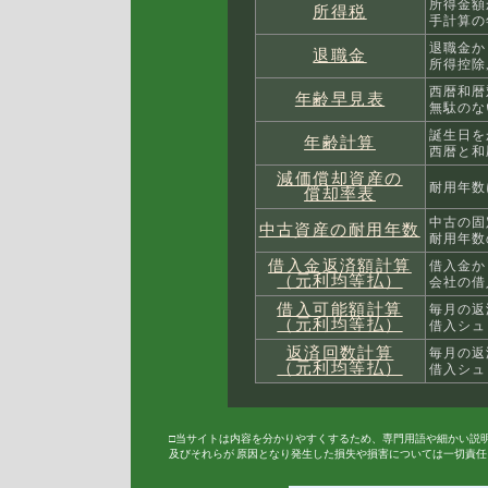
所得金額
所得税
手計算の
退職金か
退職金
所得控除
西暦和暦
年齢早見表
無駄のな
誕生日を
年齢計算
西暦と和
減価償却資産の
耐用年数
償却率表
中古の固
中古資産の耐用年数
耐用年数
借入金返済額計算
借入金か
（元利均等払）
会社の借
借入可能額計算
毎月の返
（元利均等払）
借入シュ
返済回数計算
毎月の返
（元利均等払）
借入シュ
□当サイトは内容を分かりやすくするため、専門用語や細かい説
及びそれらが 原因となり発生した損失や損害については一切責