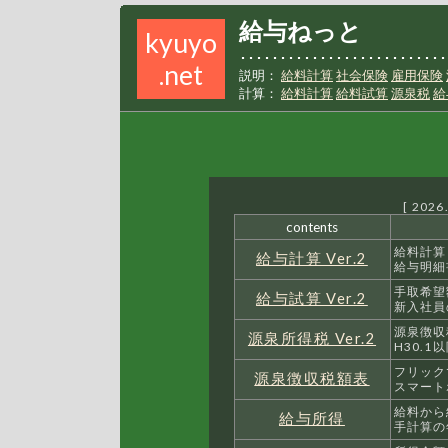
給与ねっと
kyuyo
･･････････････････････････
.net
説明：
給料計算
社会保険
雇用保険
計算：
給料計算
給料試算
源泉税
給
[ 202
contents
給料計算
給与計算 Ver.2
給与明細
手取希望
給与試算 Ver.2
新入社員
源泉徴収
源泉所得税 Ver.2
H30.1
フリック
源泉徴収税額表
スマート
給料から
給与所得
手計算の