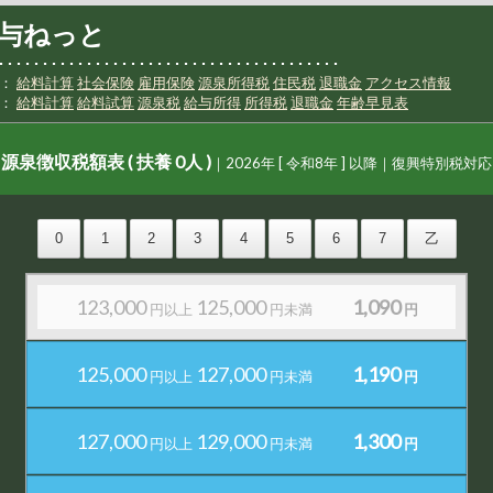
与ねっと
115,000
117,000
680
円以上
円未満
円
･･･････････････････････････････････････
明：
給料計算
社会保険
雇用保険
源泉所得税
住民税
退職金
アクセス情報
算：
給料計算
給料試算
源泉税
給与所得
所得税
退職金
年齢早見表
117,000
119,000
790
円以上
円未満
円
源泉徴収税額表 ( 扶養 0人 )
｜2026年 [ 令和8年 ] 以降｜復興特別税対応
119,000
121,000
890
円以上
円未満
円
121,000
123,000
990
円以上
円未満
円
123,000
125,000
1,090
円以上
円未満
円
125,000
127,000
1,190
円以上
円未満
円
127,000
129,000
1,300
円以上
円未満
円