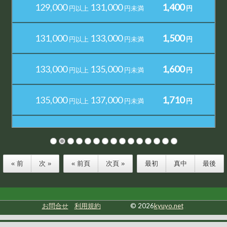
129,000
131,000
1,400
円以上
円未満
円
131,000
133,000
1,500
円以上
円未満
円
133,000
135,000
1,600
円以上
円未満
円
135,000
137,000
1,710
円以上
円未満
円
137,000
139,000
1,810
円以上
円未満
円
10
11
12
13
14
15
139,000
141,000
1,910
円以上
円未満
円
« 前
次 »
« 前頁
次頁 »
最初
真中
最後
141,000
143,000
2,010
円以上
円未満
円
お問合せ
利用規約
© 2026
kyuyo.net
2
143,000
145,000
2,110
円以上
円未満
円