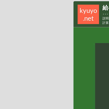
給
kyuyo
･･･
.net
説
計