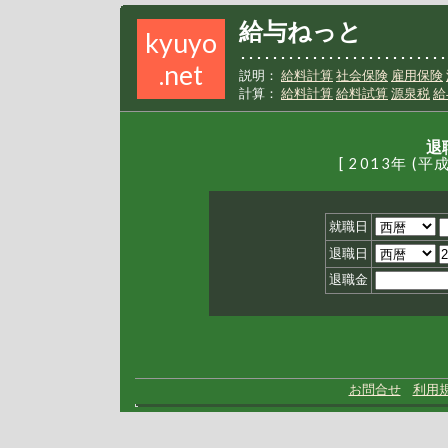
給与ねっと
kyuyo
･･････････････････････････
.net
説明：
給料計算
社会保険
雇用保険
計算：
給料計算
給料試算
源泉税
給
退
[ 2013年 (
就職日
退職日
退職金
お問合せ
利用