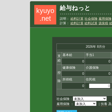
給与ねっと
kyuyo
･･････････････････････････
.net
説明：
給料計算
社会保険
雇用保険
計算：
給料計算
給料試算
源泉税
2026年 8月分
基本給
手当1
支
給
0
0
健康保険
介護保険
控
0
0
所得税
住民税
除
0
社会保険：
雇用保険
：
｜
扶養
及